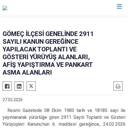
Balıkesir
GÖMEÇ İLÇESİ GENELİNDE 2911
SAYILI KANUN GEREĞİNCE
Ayvalık
Havran
YAPILACAK TOPLANTI VE
Balya
İvrindi
GÖSTERİ YÜRÜYÜŞ ALANLARI,
Bandırma
Kepsut
AFİŞ YAPIŞTIRMA VE PANKART
Bigadiç
ASMA ALANLARI
Manyas
Burhaniye
Marmara
Dursunbey
Savaştepe
Edremit
Sındırgı
27.02.2026
Erdek
Susurluk
Resmi Gazetede 08 Ekim 1983 tarih ve 18185 sayı ile
Gömeç
Karesi
yayınlanarak yürürlüğe giren 2911 Sayılı Toplantı ve Gösteri
Yürüyüşleri Kanunu’nun 6. maddesi gereğince, 24.02.2026
Gönen
Altıeylül