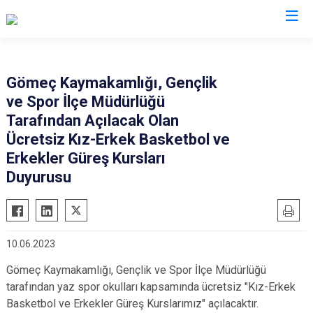
Balıkesir
Gömeç Kaymakamlığı, Gençlik
ve Spor İlçe Müdürlüğü
Ayvalık
Havran
Tarafından Açılacak Olan
Balya
İvrindi
Ücretsiz Kız-Erkek Basketbol ve
Bandırma
Kepsut
Erkekler Güreş Kursları
Bigadiç
Duyurusu
Manyas
Burhaniye
Marmara
Dursunbey
Savaştepe
Edremit
Sındırgı
10.06.2023
Erdek
Susurluk
Gömeç Kaymakamlığı, Gençlik ve Spor İlçe Müdürlüğü
Gömeç
Karesi
tarafından yaz spor okulları kapsamında ücretsiz "Kız-Erkek
Basketbol ve Erkekler Güreş Kurslarımız" açılacaktır.
Gönen
Altıeylül